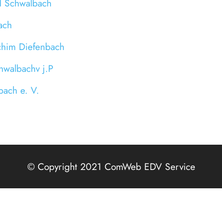
d Schwalbach
ach
him Diefenbach
hwalbachv j.P
ach e. V.
© Copyright 2021 ComWeb EDV Service